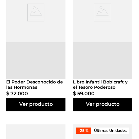
Agregar al
Agregar al
carrito
carrito
El Poder Desconocido de
Libro Infantil Bobicraft y
las Hormonas
el Tesoro Poderoso
$
72
.
000
$
59
.
000
Ver producto
Ver producto
-
25 %
Últimas Unidades