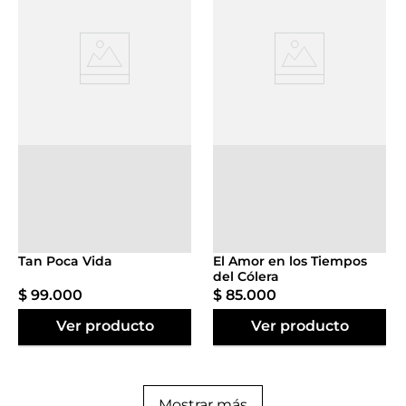
Agregar al
Agregar al
carrito
carrito
Tan Poca Vida
El Amor en los Tiempos
del Cólera
$
99
.
000
$
85
.
000
Ver producto
Ver producto
Mostrar más