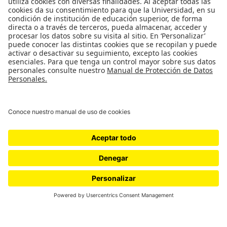
Universidad de los Andes | Vigilada Mineducación
Reconocimiento como Universidad: Decreto 1297 del 30 de mayo de 1964.
Reconocimiento personería jurídica: Resolución 28 del 23 de febrero de 1949
Minjusticia.
© - Derechos Reservados: La presente obra, y en general todos sus contenidos,
se encuentran protegidos por las normas internacionales y nacionales
vigentes sobre propiedad Intelectual, por lo tanto su utilización parcial o total,
reproducción, comunicación pública, transformación, distribución, alquiler,
préstamo público e importación, total o parcial, en todo o en parte, en
formato impreso o digital y en cualquier formato conocido o por conocer, se
encuentran prohibidos, y solo serán lícitos en la medida en que se cuente con
la autorización previa y expresa por escrito de la Universidad de los Andes..
Tecnología
Desarrollado por