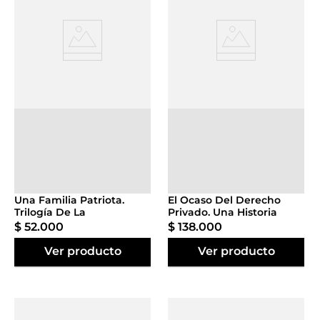
Agregar al
Agregar al
carrito
carrito
Una Familia Patriota.
El Ocaso Del Derecho
Trilogía De La
Privado. Una Historia
Independencia
Filosófica Del Legalismo
$
52
.
000
$
138
.
000
Liberal
Ver producto
Ver producto