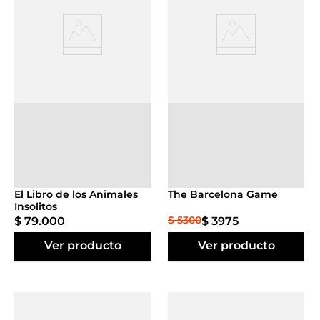
Agregar al
Agregar al
carrito
carrito
El Libro de los Animales
The Barcelona Game
Insolitos
$
5300
$
79
.
000
$
3975
Ver producto
Ver producto