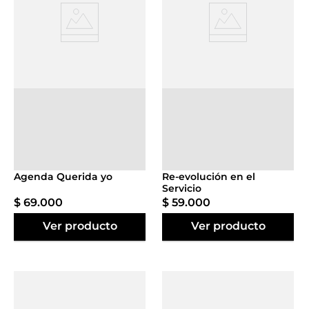
Agregar al
Agregar al
carrito
carrito
Agenda Querida yo
Re-evolución en el
Servicio
$
69
.
000
$
59
.
000
Ver producto
Ver producto