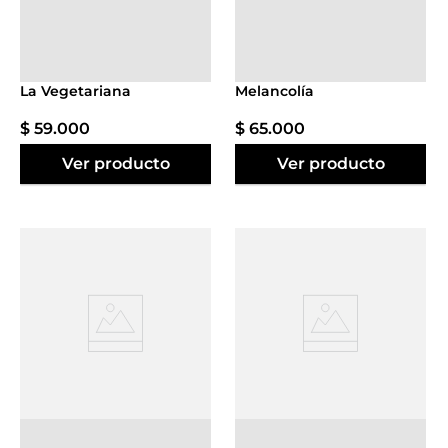
Agregar al
Agregar al
carrito
carrito
La Vegetariana
Melancolía
$
59
.
000
$
65
.
000
Ver producto
Ver producto