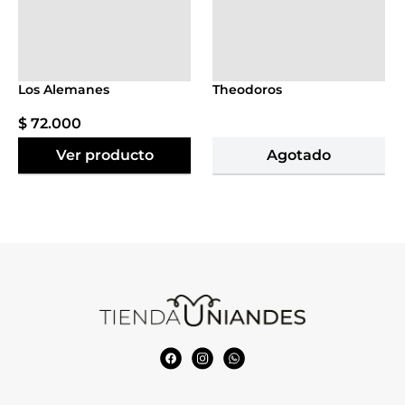
Agregar al
Agotado
carrito
Los Alemanes
Theodoros
$
72
.
000
Ver producto
Agotado