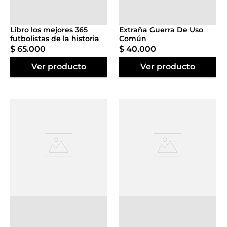
Agregar al
Agregar al
carrito
carrito
Libro los mejores 365
Extraña Guerra De Uso
futbolistas de la historia
Común
$
65
.
000
$
40
.
000
Ver producto
Ver producto