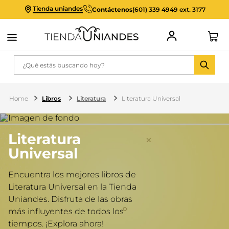
Tienda uniandes
Contáctenos
(601) 339 4949 ext. 3177
¿Qué estás buscando hoy?
Libros
Literatura
Literatura Universal
Literatura
Universal
Encuentra los mejores libros de
Literatura Universal en la Tienda
Uniandes. Disfruta de las obras
más influyentes de todos los
tiempos. ¡Explora ahora!