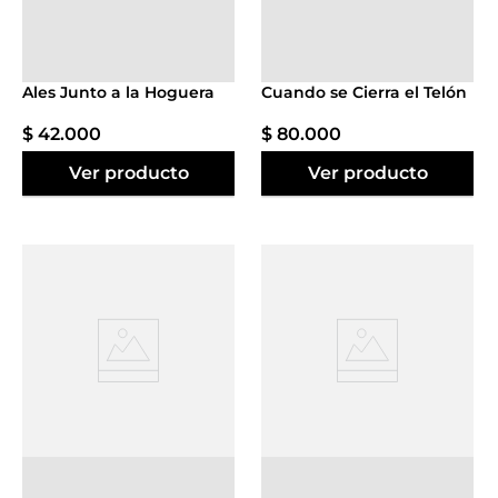
Agregar al
Agregar al
carrito
carrito
Ales Junto a la Hoguera
Cuando se Cierra el Telón
$
42
.
000
$
80
.
000
Ver producto
Ver producto