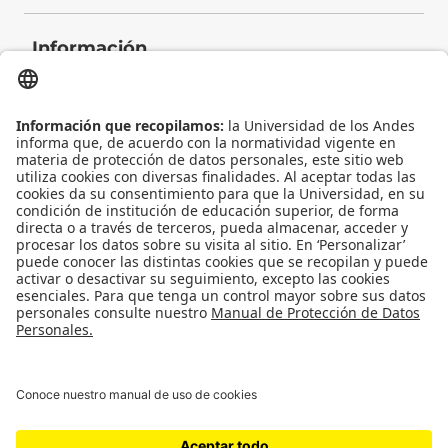
Información
Contacto
Universidad de los Andes | Vigilada Mineducación
Reconocimiento como Universidad: Decreto 1297 del 30 de mayo de 1964.
Reconocimiento personería jurídica: Resolución 28 del 23 de febrero de 1949
Minjusticia.
© - Derechos Reservados: La presente obra, y en general todos sus contenidos,
se encuentran protegidos por las normas internacionales y nacionales
vigentes sobre propiedad Intelectual, por lo tanto su utilización parcial o total,
reproducción, comunicación pública, transformación, distribución, alquiler,
préstamo público e importación, total o parcial, en todo o en parte, en
formato impreso o digital y en cualquier formato conocido o por conocer, se