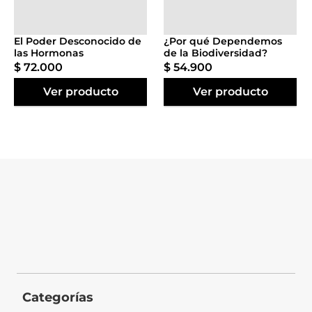
Agregar al
Agregar al
carrito
carrito
El Poder Desconocido de
¿Por qué Dependemos
las Hormonas
de la Biodiversidad?
$
72
.
000
$
54
.
900
Ver producto
Ver producto
Categorías