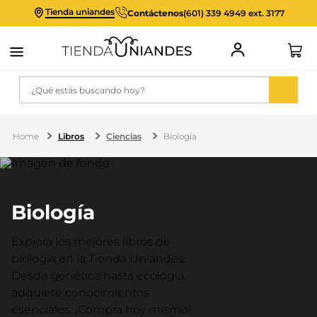
Tienda uniandes
Contáctenos
(601) 339 4949 ext. 3177
¿Qué estás buscando hoy?
Libros
Ciencias
Biología
Biología
Explora los mejores libros de
biología en la Tienda Uniandes.
Desde genética hasta ecología,
adquiere conocimientos
esenciales. ¡Compra hoy mismo!