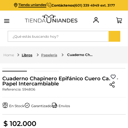
Tienda uniandes
Contáctenos
(601) 339 4949 ext. 3177
¿Qué estás buscando hoy?
Cuaderno Chapinero Epifánico Cuero Café – Papel Intercambiable
Libros
Papelería
Cuaderno Chapinero Epifánico Cuero Café –
Papel Intercambiable
Referencia
:
594806
En Stock
Garantizado
Envíos
$
102
.
000