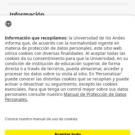
Información
Contacto
Universidad de los Andes | Vigilada Mineducación
Reconocimiento como Universidad: Decreto 1297 del 30 de mayo de 1964.
Reconocimiento personería jurídica: Resolución 28 del 23 de febrero de 1949
Minjusticia.
© - Derechos Reservados: La presente obra, y en general todos sus contenidos,
se encuentran protegidos por las normas internacionales y nacionales
vigentes sobre propiedad Intelectual, por lo tanto su utilización parcial o total,
reproducción, comunicación pública, transformación, distribución, alquiler,
préstamo público e importación, total o parcial, en todo o en parte, en
formato impreso o digital y en cualquier formato conocido o por conocer, se