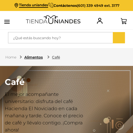
Tienda uniandes
Contáctenos
(601) 339 4949 ext. 3177
¿Qué estás buscando hoy?
Alimentos
Café
Café
El mejor acompañante
universitario: disfruta del café
Hacienda El Noviciado en cada
mañana y tarde. Conoce el precio
de café y llévalo contigo. ¡Compra
ahora!