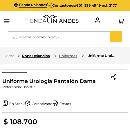
Tienda uniandes
Contáctenos
(601) 339 4949 ext. 3177
¿Qué estás buscando hoy?
Uniforme Urología Pantalón Dama
Ropa Uniandina
Uniformes
Uniforme Urología Pantalón Dama
Referencia
:
855983
En Stock
Garantizado
Envíos
$
108
.
700