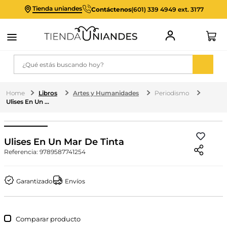
Tienda uniandes
Contáctenos
(601) 339 4949 ext. 3177
¿Qué estás buscando hoy?
Libros
Artes y Humanidades
Periodismo
Ulises En Un Mar De Tinta
Ulises En Un Mar De Tinta
Referencia
:
9789587741254
Garantizado
Envíos
Comparar