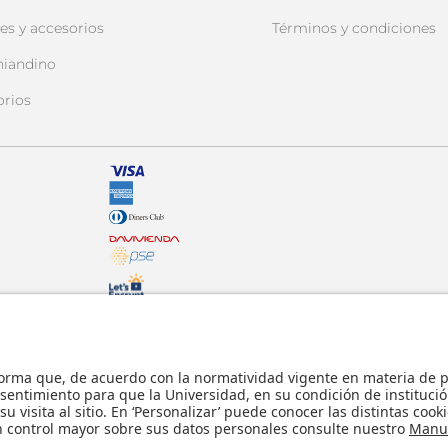
es y accesorios
Términos y condiciones
niandino
orios
© - Derechos Reservados: La presente obra,
internacionales y nacionales vigentes sobre p
usticia.
comunicación pública, transformación, distri
parte, en formato impreso o digital y en cu