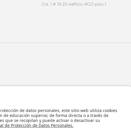
Cra. 1 # 19-20 edificio RGD piso 1
 y en general todos sus contenidos, se encuentran protegidos por las normas
ropiedad Intelectual, por lo tanto su utilización parcial o total, reproducción,
bución, alquiler, préstamo público e importación, total o parcial, en todo o en
alquier formato conocido o por conocer, se encuentran prohibidos, y solo serán