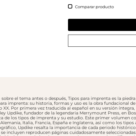
Comparar
o sobre el tema antes o después, Tipos para imprenta es la piedr
ra imprenta: su historia, formas y uso es la obra fundacional de
o XX. Por primera vez traducida al español en su versión íntegra, 
ley Updike, fundador de la legendaria Merrymount Press, en Bost
ca de los tipos de imprenta y su estudio. Este primer volumen co
n Alemania, Italia, Francia, España e Inglaterra, así como los tipos 
pográfico, Updike resalta la importancia de cada periodo históric
ue se incluyen reproducen páginas cuidadosamente seleccionadas d