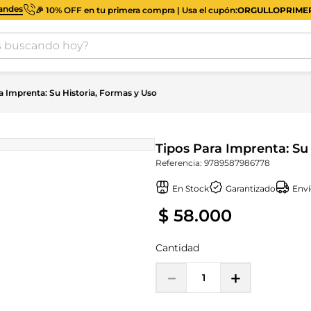
iandes
🎉 10% OFF en tu primera compra | Usa el cupón:
ORGULLOPRIM
buscando hoy?
a Imprenta: Su Historia, Formas y Uso
Tipos Para Imprenta: Su
Referencia
:
9789587986778
En Stock
Garantizado
Enví
$
58
.
000
Cantidad
－
＋