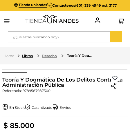
Tienda uniandes
Contáctenos
(601) 339 4949 ext. 3177
¿Qué estás buscando hoy?
Teoría Y Dogmática De Los Delitos Contra La Administración Pública
Libros
Derecho
Teoría Y Dogmática De Los Delitos Contra La
Administración Pública
Referencia
:
9789587987300
En Stock
Garantizado
Envíos
$
85
.
000