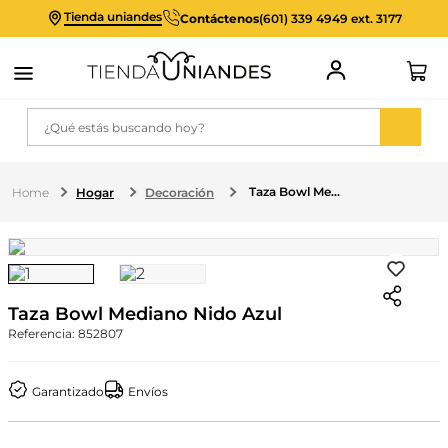
Tienda uniandes
Contáctenos
(601) 339 4949 ext. 3177
¿Qué estás buscando hoy?
Taza Bowl Mediano Nido Azul
Hogar
Decoración
Taza Bowl Mediano Nido Azul
Referencia
:
852807
Garantizado
Envíos