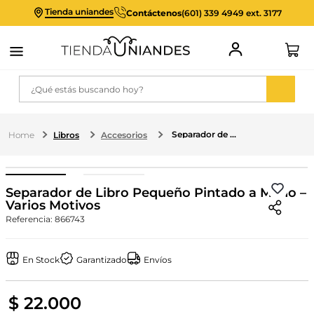
Tienda uniandes
Contáctenos
(601) 339 4949 ext. 3177
¿Qué estás buscando hoy?
Separador de Libro Pequeño Pintado a Mano –Varios Motivos
Libros
Accesorios
Separador de Libro Pequeño Pintado a Mano –
Varios Motivos
Referencia
:
866743
En Stock
Garantizado
Envíos
$
22
.
000