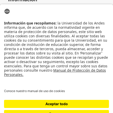
Contacto
Universidad de los Andes | Vigilada Mineducación
Reconocimiento como Universidad: Decreto 1297 del 30 de mayo de 1964.
Reconocimiento personería jurídica: Resolución 28 del 23 de febrero de 1949
Minjusticia.
© - Derechos Reservados: La presente obra, y en general todos sus contenidos,
se encuentran protegidos por las normas internacionales y nacionales
vigentes sobre propiedad Intelectual, por lo tanto su utilización parcial o total,
reproducción, comunicación pública, transformación, distribución, alquiler,
préstamo público e importación, total o parcial, en todo o en parte, en
formato impreso o digital y en cualquier formato conocido o por conocer, se
encuentran prohibidos, y solo serán lícitos en la medida en que se cuente con
la autorización previa y expresa por escrito de la Universidad de los Andes..