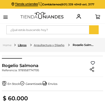
Tienda uniandes
Contáctenos
(601) 339 4949 ext. 3177
¿Qué estás buscando hoy?
Rogelio Salmona
Libros
Arquitectura y Diseño
Rogelio Salmona
Referencia
:
9789587747195
En Stock
Garantizado
Envíos
$
60
.
000