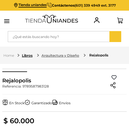
Tienda uniandes
Contáctenos
(601) 339 4949 ext. 3177
¿Qué estás buscando hoy?
Rejalopolis
Libros
Arquitectura y Diseño
Rejalopolis
Referencia
:
9789587983128
En Stock
Garantizado
Envíos
$
60
.
000