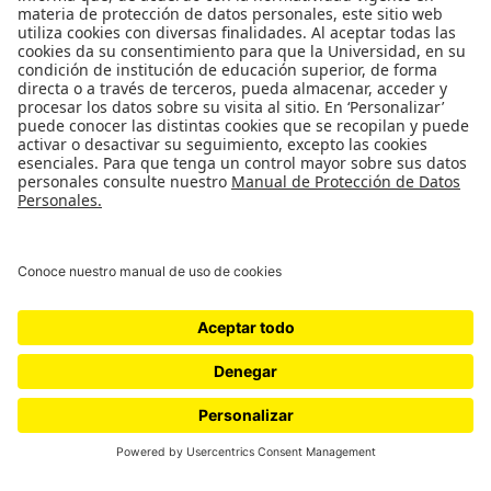
Universidad de los Andes | Vigilada Mineducación
Reconocimiento como Universidad: Decreto 1297 del 30 de mayo de 1964.
Reconocimiento personería jurídica: Resolución 28 del 23 de febrero de 1949
Minjusticia.
© - Derechos Reservados: La presente obra, y en general todos sus contenidos,
se encuentran protegidos por las normas internacionales y nacionales
vigentes sobre propiedad Intelectual, por lo tanto su utilización parcial o total,
reproducción, comunicación pública, transformación, distribución, alquiler,
préstamo público e importación, total o parcial, en todo o en parte, en
formato impreso o digital y en cualquier formato conocido o por conocer, se
encuentran prohibidos, y solo serán lícitos en la medida en que se cuente con
la autorización previa y expresa por escrito de la Universidad de los Andes..
Agregar al carrito
Comprar Ahora
Tecnología
Desarrollado por