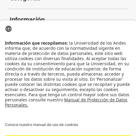
Información
Contacto
Universidad de los Andes | Vigilada Mineducación
Reconocimiento como Universidad: Decreto 1297 del 30 de mayo de 1964.
Reconocimiento personería jurídica: Resolución 28 del 23 de febrero de 1949
Minjusticia.
© - Derechos Reservados: La presente obra, y en general todos sus contenidos,
se encuentran protegidos por las normas internacionales y nacionales
vigentes sobre propiedad Intelectual, por lo tanto su utilización parcial o total,
reproducción, comunicación pública, transformación, distribución, alquiler,
préstamo público e importación, total o parcial, en todo o en parte, en