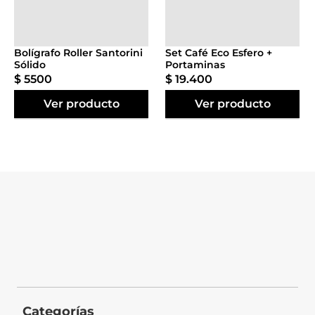
Agregar al
Agregar al
carrito
carrito
Bolígrafo Roller Santorini
Set Café Eco Esfero +
Sólido
Portaminas
$
5500
$
19
.
400
Ver producto
Ver producto
Categorías