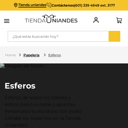
Tienda uniandes
Contáctenos
(601) 339 4949 ext. 3177
¿Qué estás buscando hoy?
Papelería
Esferos
Esferos
Esferos de todos los colores y
estilos para tus notas y apuntes.
Personaliza tu escritorio con estilo.
¡Llévate los tuyos hoy en la Tienda
Uniandes!