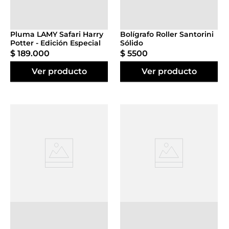
Agregar al
Agregar al
carrito
carrito
Pluma LAMY Safari Harry
Bolígrafo Roller Santorini
Potter - Edición Especial
Sólido
$
189
.
000
$
5500
Ver producto
Ver producto