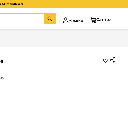
ERACOMPRA
🎉
Mi cuenta
es
os