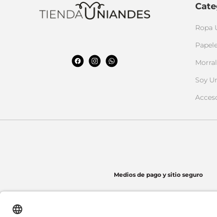
Cate
Ropa 
Papele
Morral
Soy U
Acces
Medios de pago y sitio seguro