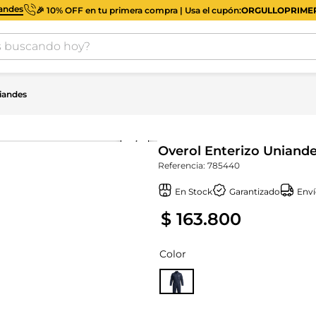
iandes
🎉 10% OFF en tu primera compra | Usa el cupón:
ORGULLOPRIM
buscando hoy?
iandes
Overol Enterizo Uniand
Referencia
:
785440
En Stock
Garantizado
Enví
$
163
.
800
Color