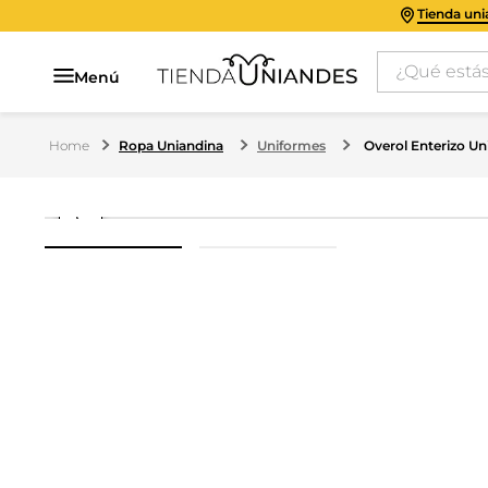
Tienda un
¿Qué estás 
Menú
Ropa Uniandina
Uniformes
Overol Enterizo Un