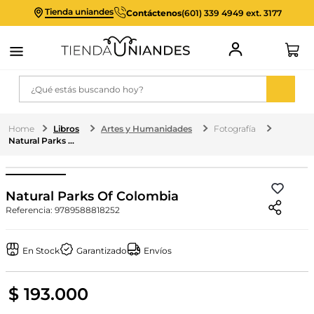
Tienda uniandes
Contáctenos
(601) 339 4949 ext. 3177
¿Qué estás buscando hoy?
Libros
Artes y Humanidades
Fotografía
Natural Parks Of Colombia
Natural Parks Of Colombia
Referencia
:
9789588818252
En Stock
Garantizado
Envíos
$
193
.
000