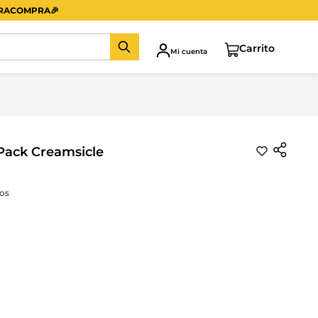
ERACOMPRA
🎉
Mi cuenta
Pack Creamsicle
os