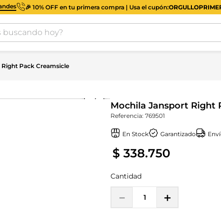
iandes
🎉 10% OFF en tu primera compra | Usa el cupón:
ORGULLOPRIM
buscando hoy?
 Right Pack Creamsicle
Mochila Jansport Right 
Referencia
:
769501
En Stock
Garantizado
Enví
$
338
.
750
Cantidad
－
＋