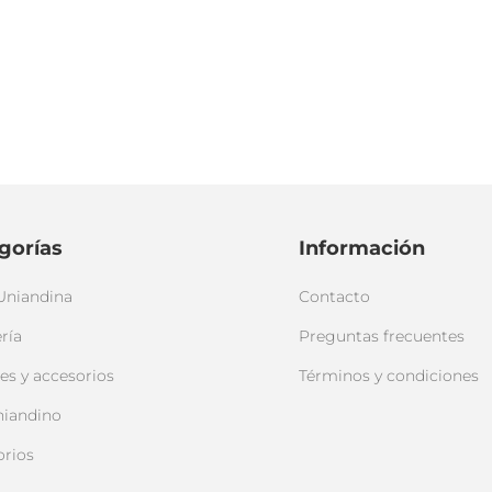
gorías
Información
Uniandina
Contacto
ría
Preguntas frecuentes
es y accesorios
Términos y condiciones
niandino
orios