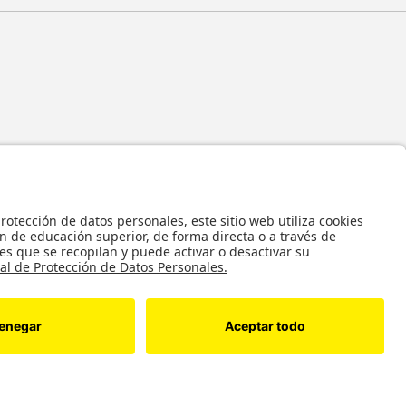
 y en general todos sus contenidos, se encuentran protegidos por las normas
ropiedad Intelectual, por lo tanto su utilización parcial o total, reproducción,
bución, alquiler, préstamo público e importación, total o parcial, en todo o en
alquier formato conocido o por conocer, se encuentran prohibidos, y solo serán
 autorización previa y expresa por escrito de la Universidad de los Andes..