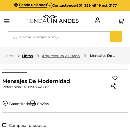
Tienda uniandes
Contáctenos
(601) 339 4949 ext. 3177
¿Qué estás buscando hoy?
Mensajes De Modernidad
Libros
Arquitectura y Diseño
Mensajes De Modernidad
Referencia
:
9789587749809
Garantizado
Envíos
Comparar