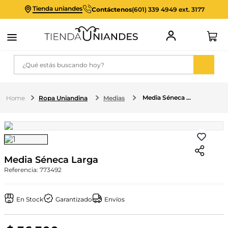
Tienda uniandes
Contáctenos
(601) 339 4949 ext. 3177
¿Qué estás buscando hoy?
Media Séneca Larga
Ropa Uniandina
Medias
Media Séneca Larga
Referencia
:
773492
En Stock
Garantizado
Envíos