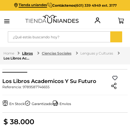
Tienda uniandes
Contáctenos
(601) 339 4949 ext. 3177
¿Qué estás buscando hoy?
Libros
Ciencias Sociales
Lenguas y Culturas
Los Libros Academicos Y Su Futuro
Los Libros Academicos Y Su Futuro
Referencia
:
9789587746655
En Stock
Garantizado
Envíos
$
38
.
000