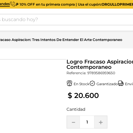
iandes
🎉 10% OFF en tu primera compra | Usa el cupón:
ORGULLOPRIM
buscando hoy?
racaso Aspiracion: Tres Intentos De Entender El Arte Contemporaneo
Logro Fracaso Aspiracio
Contemporaneo
Referencia
:
9789586959650
En Stock
Garantizado
Enví
$
20
.
600
Cantidad
－
＋