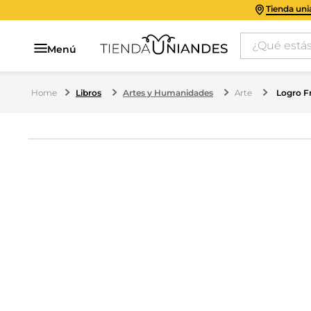
Tienda un
¿Qué estás 
Menú
Libros
Artes y Humanidades
Arte
Logro F