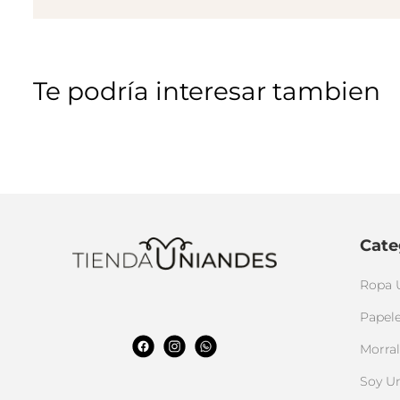
Te podría interesar tambien
Cate
Ropa 
Papele
Morral
Soy U