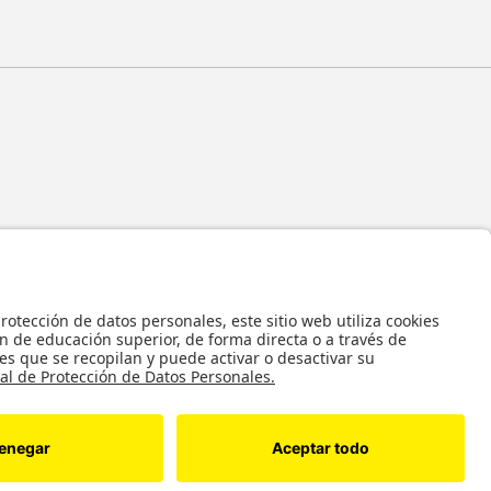
 y en general todos sus contenidos, se encuentran protegidos por las normas
ropiedad Intelectual, por lo tanto su utilización parcial o total, reproducción,
bución, alquiler, préstamo público e importación, total o parcial, en todo o en
alquier formato conocido o por conocer, se encuentran prohibidos, y solo serán
 autorización previa y expresa por escrito de la Universidad de los Andes..