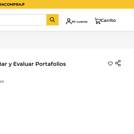
ERACOMPRA
🎉
Mi cuenta
ar y Evaluar Portafolios
os