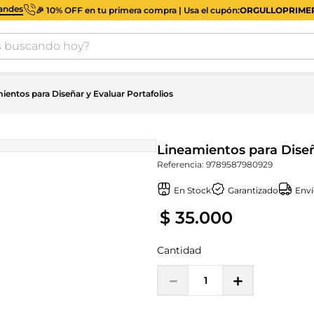
iandes
🎉 10% OFF en tu primera compra | Usa el cupón:
ORGULLOPRIM
buscando hoy?
ientos para Diseñar y Evaluar Portafolios
Lineamientos para Diseñ
Referencia
:
9789587980929
En Stock
Garantizado
Enví
$
35
.
000
Cantidad
－
＋