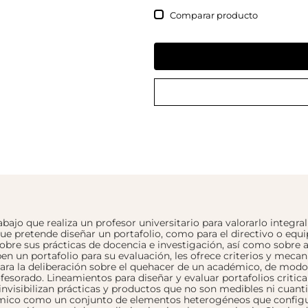
Comparar
trabajo que realiza un profesor universitario para valorarlo integr
e pretende diseñar un portafolio, como para el directivo o equip
sobre sus prácticas de docencia e investigación, así como sobre a
ben un portafolio para su evaluación, les ofrece criterios y meca
para la deliberación sobre el quehacer de un académico, de mod
esorado. Lineamientos para diseñar y evaluar portafolios critica
 invisibilizan prácticas y productos que no son medibles ni cuant
démico como un conjunto de elementos heterogéneos que configu