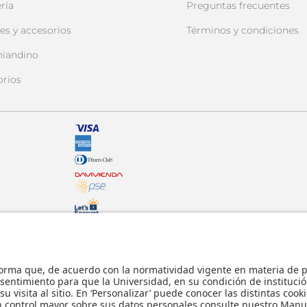
ría
Preguntas frecuentes
es y accesorios
Términos y condiciones
niandino
orios
© - Derechos Reservados: La presente obra,
internacionales y nacionales vigentes sobre p
usticia.
comunicación pública, transformación, distri