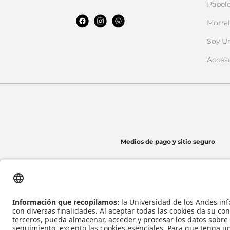
Papele
Morral
Soy U
Acces
Medios de pago y sitio seguro
Universidad de los Andes | Vigilada Mineducación
Reconocimiento como Universidad: Decreto 1297 del 30 de mayo de 1964.
Reconocimiento personería jurídica: Resolución 28 del 23 de febrero de 1949 Minj