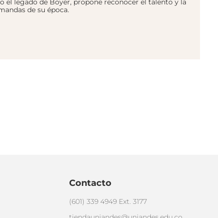
do el legado de Boyer, propone reconocer el talento y la
emandas de su época.
Contacto
(601) 339 4949 Ext. 3177
tiendauniandes@uniandes.edu.co