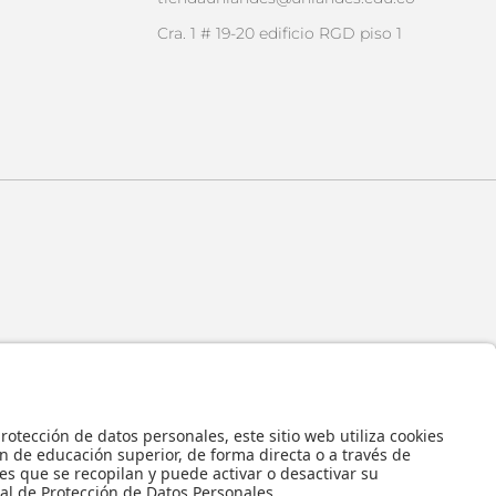
Cra. 1 # 19-20 edificio RGD piso 1
 y en general todos sus contenidos, se encuentran protegidos por las normas
ropiedad Intelectual, por lo tanto su utilización parcial o total, reproducción,
bución, alquiler, préstamo público e importación, total o parcial, en todo o en