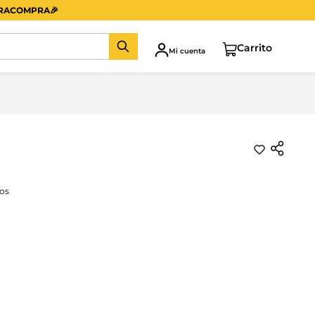
ERACOMPRA
🎉
Mi cuenta
os