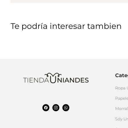
Te podría interesar tambien
Cate
Ropa 
Papele
Morral
Soy U