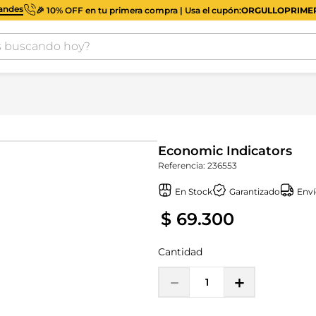
iandes
🎉 10% OFF en tu primera compra | Usa el cupón:
ORGULLOPRIM
buscando hoy?
Economic Indicators
Referencia
:
236553
En Stock
Garantizado
Enví
$
69
.
300
Cantidad
－
＋