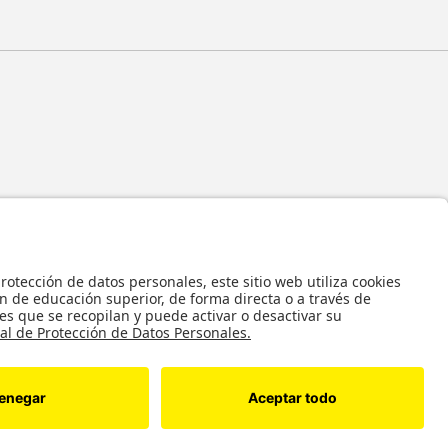
 y en general todos sus contenidos, se encuentran protegidos por las normas
ropiedad Intelectual, por lo tanto su utilización parcial o total, reproducción,
bución, alquiler, préstamo público e importación, total o parcial, en todo o en
alquier formato conocido o por conocer, se encuentran prohibidos, y solo serán
 autorización previa y expresa por escrito de la Universidad de los Andes..