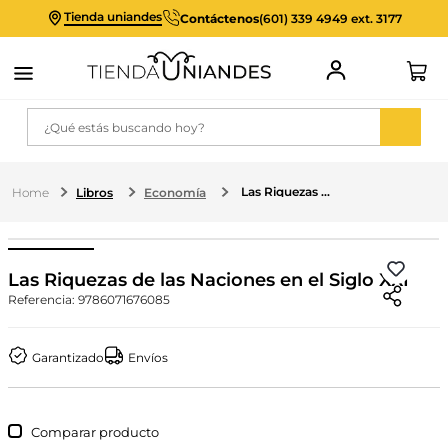
Tienda uniandes
Contáctenos
(601) 339 4949 ext. 3177
¿Qué estás buscando hoy?
Las Riquezas de las Naciones en el Siglo XXI
Libros
Economía
Las Riquezas de las Naciones en el Siglo XXI
Referencia
:
9786071676085
Garantizado
Envíos
Comparar