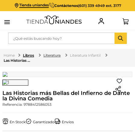
Tienda uniandes
Contáctenos
(601) 339 4949 ext. 3177
¿Qué estás buscando hoy?
Libros
Literatura
Literatura Infantil
Las Historias más Bellas del Infierno de Dante la Divina Comedia
Las Historias más Bellas del Infierno de Dante
la Divina Comedia
Referencia
:
9788412586053
En Stock
Garantizado
Envíos