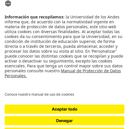
Contacto
Universidad de los Andes | Vigilada Mineducación
Reconocimiento como Universidad: Decreto 1297 del 30 de mayo de 1964.
Reconocimiento personería jurídica: Resolución 28 del 23 de febrero de 1949
Minjusticia.
© - Derechos Reservados: La presente obra, y en general todos sus contenidos,
se encuentran protegidos por las normas internacionales y nacionales
vigentes sobre propiedad Intelectual, por lo tanto su utilización parcial o total,
reproducción, comunicación pública, transformación, distribución, alquiler,
préstamo público e importación, total o parcial, en todo o en parte, en
formato impreso o digital y en cualquier formato conocido o por conocer, se
encuentran prohibidos, y solo serán lícitos en la medida en que se cuente con
la autorización previa y expresa por escrito de la Universidad de los Andes..