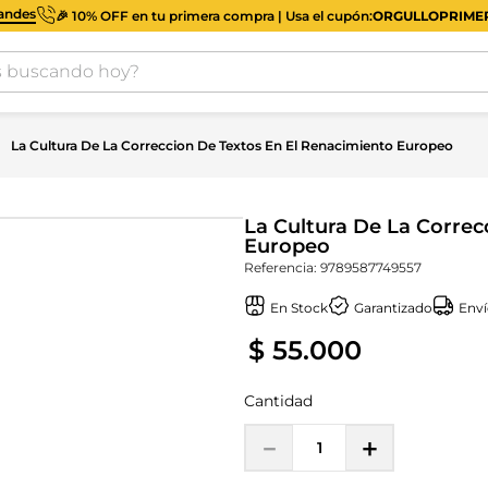
iandes
🎉 10% OFF en tu primera compra | Usa el cupón:
ORGULLOPRIM
buscando hoy?
La Cultura De La Correccion De Textos En El Renacimiento Europeo
La Cultura De La Correc
Europeo
Referencia
:
9789587749557
En Stock
Garantizado
Enví
$
55
.
000
Cantidad
－
＋