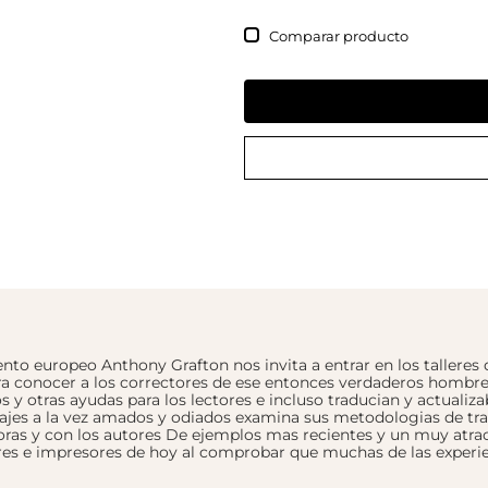
Comparar
to europeo Anthony Grafton nos invita a entrar en los talleres de 
ara conocer a los correctores de ese entonces verdaderos hombr
 y otras ayudas para los lectores e incluso traducian y actualiza
najes a la vez amados y odiados examina sus metodologias de trab
oras y con los autores De ejemplos mas recientes y un muy atra
res e impresores de hoy al comprobar que muchas de las experie