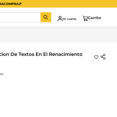
ERACOMPRA
🎉
Mi cuenta
cion De Textos En El Renacimiento
os