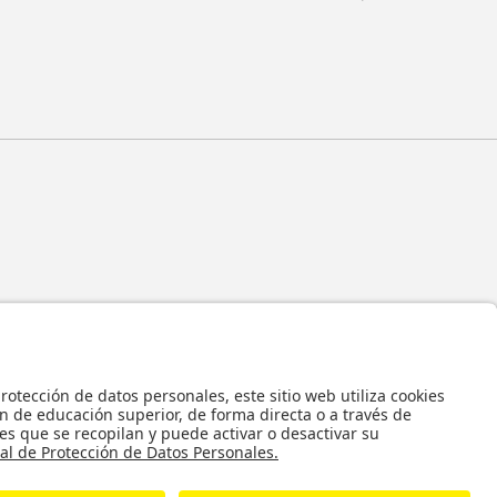
 y en general todos sus contenidos, se encuentran protegidos por las normas
ropiedad Intelectual, por lo tanto su utilización parcial o total, reproducción,
bución, alquiler, préstamo público e importación, total o parcial, en todo o en
alquier formato conocido o por conocer, se encuentran prohibidos, y solo serán
 autorización previa y expresa por escrito de la Universidad de los Andes..