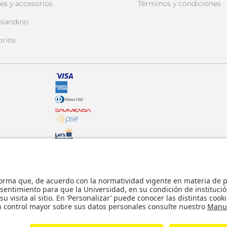
es y accesorios
Términos y condiciones
niandino
orios
© - Derechos Reservados: La presente obra,
internacionales y nacionales vigentes sobre p
usticia.
comunicación pública, transformación, distri
parte, en formato impreso o digital y en cu
lícitos en la medida en que se cuente con la