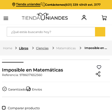
Tienda uniandes
Contáctenos
(601) 339 4949 ext. 3177
¿Qué estás buscando hoy?
Imposible en Matemáticas
Libros
Ciencias
Matemáticas
Imposible en Matemáticas
Referencia
:
9786071652560
Garantizado
Envíos
Comparar