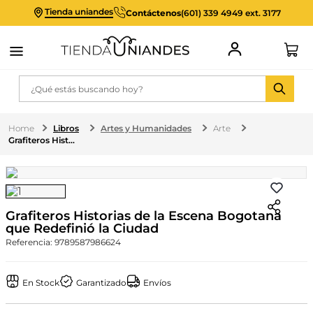
Tienda uniandes
Contáctenos
(601) 339 4949 ext. 3177
¿Qué estás buscando hoy?
Libros
Artes y Humanidades
Arte
Grafiteros Historias de la Escena Bogotana que Redefinió la Ciudad
Grafiteros Historias de la Escena Bogotana
que Redefinió la Ciudad
Referencia
:
9789587986624
En Stock
Garantizado
Envíos