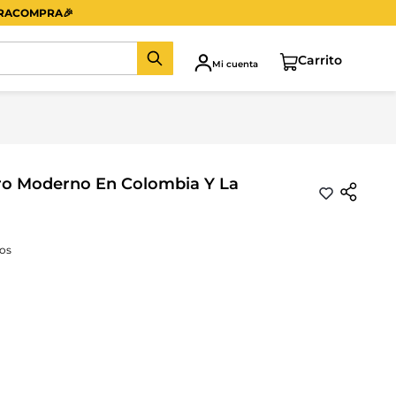
ERACOMPRA
🎉
Mi cuenta
tro Moderno En Colombia Y La
os