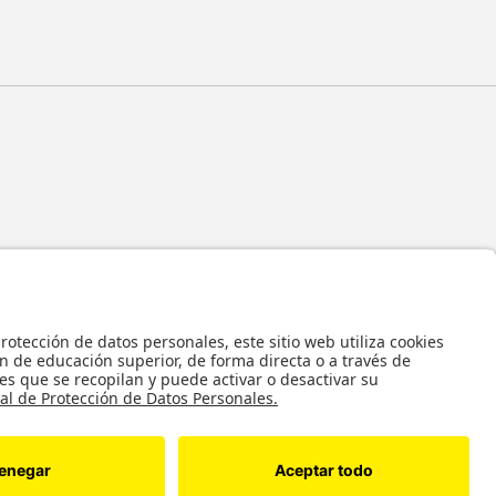
 y en general todos sus contenidos, se encuentran protegidos por las normas
ropiedad Intelectual, por lo tanto su utilización parcial o total, reproducción,
bución, alquiler, préstamo público e importación, total o parcial, en todo o en
alquier formato conocido o por conocer, se encuentran prohibidos, y solo serán
 autorización previa y expresa por escrito de la Universidad de los Andes..