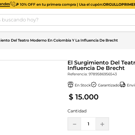
iandes
🎉 10% OFF en tu primera compra | Usa el cupón:
ORGULLOPRIM
buscando hoy?
iento Del Teatro Moderno En Colombia Y La Influencia De Brecht
El Surgimiento Del Tea
Influencia De Brecht
Referencia
:
9789586956543
En Stock
Garantizado
Enví
$
15
.
000
Cantidad
－
＋