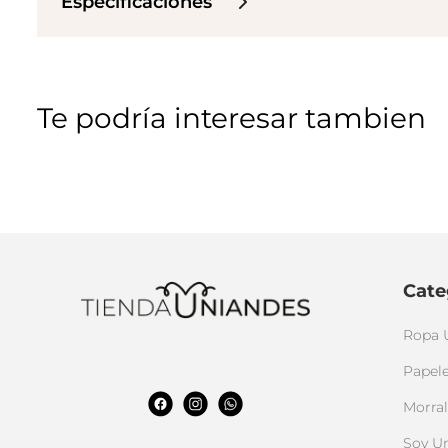
Especificaciones
Te podría interesar tambien
Cate
Ropa 
Papele
Morral
Soy U