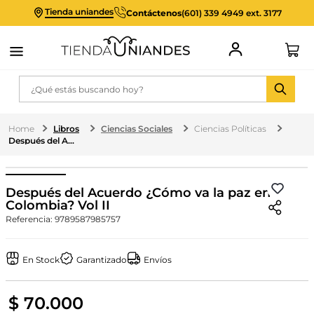
Tienda uniandes
Contáctenos
(601) 339 4949 ext. 3177
¿Qué estás buscando hoy?
Libros
Ciencias Sociales
Ciencias Políticas
Después del Acuerdo ¿Cómo va la paz en Colombia? Vol II
Después del Acuerdo ¿Cómo va la paz en
Colombia? Vol II
Referencia
:
9789587985757
En Stock
Garantizado
Envíos
$
70
.
000