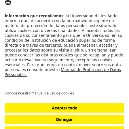
Contacto
Universidad de los Andes | Vigilada Mineducación
Reconocimiento como Universidad: Decreto 1297 del 30 de mayo de 1964.
Reconocimiento personería jurídica: Resolución 28 del 23 de febrero de 1949
Minjusticia.
© - Derechos Reservados: La presente obra, y en general todos sus contenidos,
se encuentran protegidos por las normas internacionales y nacionales
vigentes sobre propiedad Intelectual, por lo tanto su utilización parcial o total,
reproducción, comunicación pública, transformación, distribución, alquiler,
préstamo público e importación, total o parcial, en todo o en parte, en
formato impreso o digital y en cualquier formato conocido o por conocer, se
encuentran prohibidos, y solo serán lícitos en la medida en que se cuente con
la autorización previa y expresa por escrito de la Universidad de los Andes..