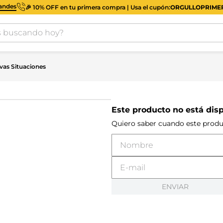
iandes
🎉 10% OFF en tu primera compra | Usa el cupón:
ORGULLOPRIM
buscando hoy?
as Situaciones
Este producto no está dis
Quiero saber cuando este produ
ENVIAR