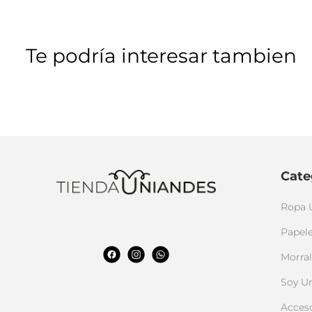
Te podría interesar tambien
Cate
Ropa 
Papele
Morral
Soy U
Acces