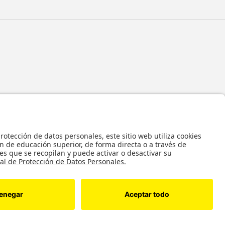
 y en general todos sus contenidos, se encuentran protegidos por las normas
ropiedad Intelectual, por lo tanto su utilización parcial o total, reproducción,
bución, alquiler, préstamo público e importación, total o parcial, en todo o en
alquier formato conocido o por conocer, se encuentran prohibidos, y solo serán
 autorización previa y expresa por escrito de la Universidad de los Andes..