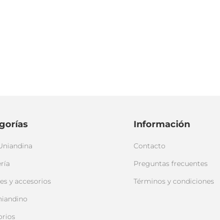
gorías
Información
Uniandina
Contacto
ría
Preguntas frecuentes
es y accesorios
Términos y condiciones
niandino
orios