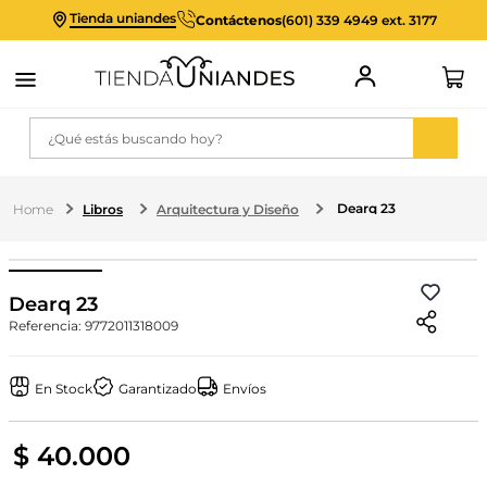
Tienda uniandes
Contáctenos
(601) 339 4949 ext. 3177
¿Qué estás buscando hoy?
Dearq 23
Libros
Arquitectura y Diseño
Dearq 23
Referencia
:
9772011318009
En Stock
Garantizado
Envíos
$
40
.
000