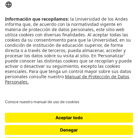
Contacto
Universidad de los Andes | Vigilada Mineducación
Reconocimiento como Universidad: Decreto 1297 del 30 de mayo de 1964.
Reconocimiento personería jurídica: Resolución 28 del 23 de febrero de 1949
Minjusticia.
© - Derechos Reservados: La presente obra, y en general todos sus contenidos,
se encuentran protegidos por las normas internacionales y nacionales
vigentes sobre propiedad Intelectual, por lo tanto su utilización parcial o total,
reproducción, comunicación pública, transformación, distribución, alquiler,
préstamo público e importación, total o parcial, en todo o en parte, en
formato impreso o digital y en cualquier formato conocido o por conocer, se
encuentran prohibidos, y solo serán lícitos en la medida en que se cuente con
la autorización previa y expresa por escrito de la Universidad de los Andes..