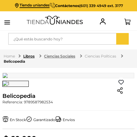
Tienda uniandes
Contáctenos
(601) 339 4949 ext. 3177
¿Qué estás buscando hoy?
Libros
Ciencias Sociales
Ciencias Políticas
Belicopedia
Belicopedia
Referencia
:
9789587982534
En Stock
Garantizado
Envíos