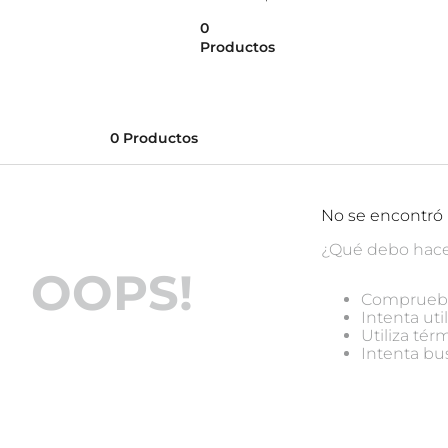
0
Productos
0
Productos
No se encontró
¿Qué debo hac
OOPS!
Comprueba
Intenta uti
Utiliza té
Intenta bu