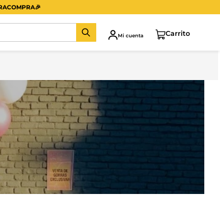
ERACOMPRA
🎉
Mi cuenta