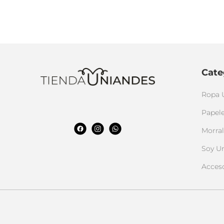
Cate
Ropa 
Papele
Morral
Soy U
Acces