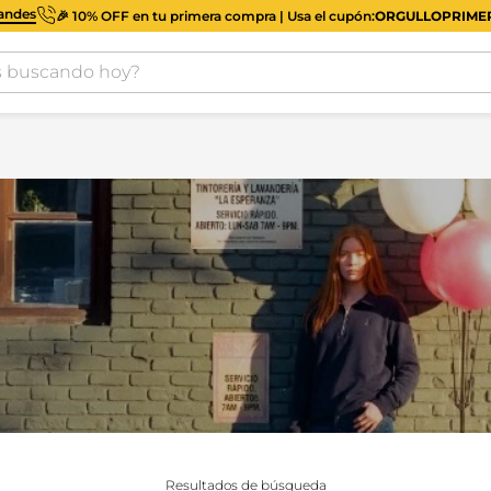
iandes
🎉 10% OFF en tu primera compra | Usa el cupón:
ORGULLOPRIM
buscando hoy?
Resultados de búsqueda