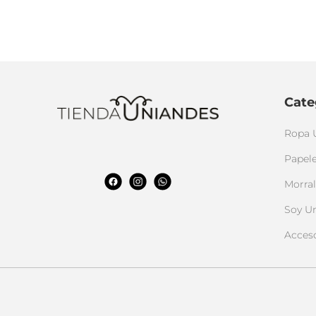
Cate
Ropa 
Papele
Morral
Soy U
Acces