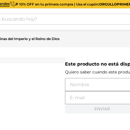
iandes
🎉 10% OFF en tu primera compra | Usa el cupón:
ORGULLOPRIM
buscando hoy?
nas del Imperio y el Reino de Dios
Este producto no está dis
Quiero saber cuando este produ
ENVIAR