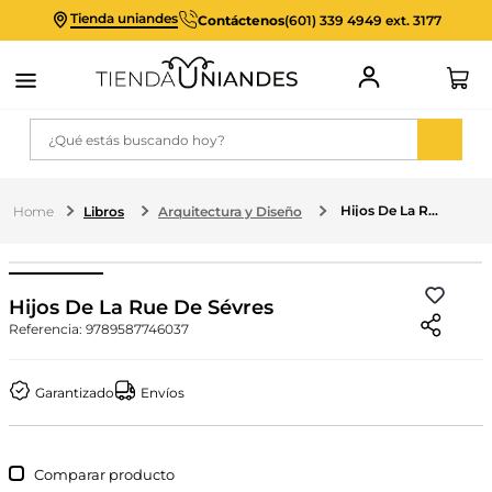
Tienda uniandes
Contáctenos
(601) 339 4949 ext. 3177
¿Qué estás buscando hoy?
Hijos De La Rue De Sévres
Libros
Arquitectura y Diseño
Hijos De La Rue De Sévres
Referencia
:
9789587746037
Garantizado
Envíos
Comparar