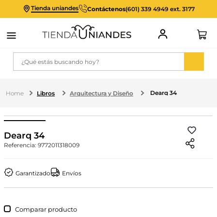
Tienda uniandes
Contáctenos
(601) 339 4949 ext. 3177
¿Qué estás buscando hoy?
Dearq 34
Libros
Arquitectura y Diseño
Dearq 34
Referencia
:
9772011318009
Garantizado
Envíos
Comparar