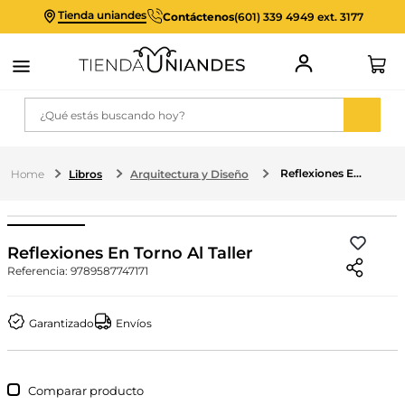
Tienda uniandes
Contáctenos
(601) 339 4949 ext. 3177
¿Qué estás buscando hoy?
Reflexiones En Torno Al Taller
Libros
Arquitectura y Diseño
Reflexiones En Torno Al Taller
Referencia
:
9789587747171
Garantizado
Envíos
Comparar