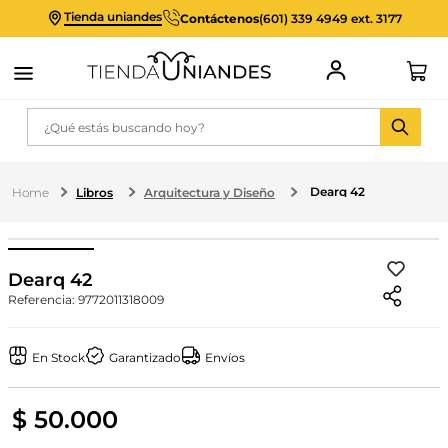
Tienda uniandes
Contáctenos
(601) 339 4949 ext. 3177
¿Qué estás buscando hoy?
Dearq 42
Libros
Arquitectura y Diseño
Dearq 42
Referencia
:
9772011318009
En Stock
Garantizado
Envíos
$
50
.
000