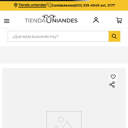
Tienda uniandes
Contáctenos
(601) 339 4949 ext. 3177
¿Qué estás buscando hoy?