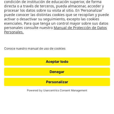
Universidad de los Andes | Vigilada Mineducación
Reconocimiento como Universidad: Decreto 1297 del 30 de mayo de 1964.
Reconocimiento personería jurídica: Resolución 28 del 23 de febrero de 1949
Minjusticia.
© - Derechos Reservados: La presente obra, y en general todos sus contenidos,
se encuentran protegidos por las normas internacionales y nacionales
vigentes sobre propiedad Intelectual, por lo tanto su utilización parcial o total,
reproducción, comunicación pública, transformación, distribución, alquiler,
préstamo público e importación, total o parcial, en todo o en parte, en
formato impreso o digital y en cualquier formato conocido o por conocer, se
encuentran prohibidos, y solo serán lícitos en la medida en que se cuente con
la autorización previa y expresa por escrito de la Universidad de los Andes..
No disponible
No disponible
Tecnología
Desarrollado por