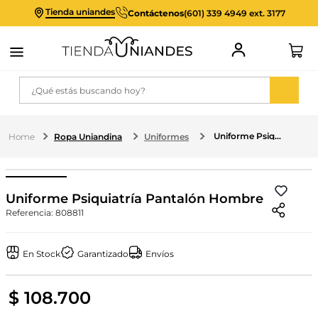
Tienda uniandes
Contáctenos
(601) 339 4949 ext. 3177
¿Qué estás buscando hoy?
Uniforme Psiquiatría Pantalón Hombre
Ropa Uniandina
Uniformes
Uniforme Psiquiatría Pantalón Hombre
Referencia
:
808811
En Stock
Garantizado
Envíos
$
108
.
700