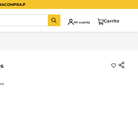
ERACOMPRA
🎉
Mi cuenta
es
os