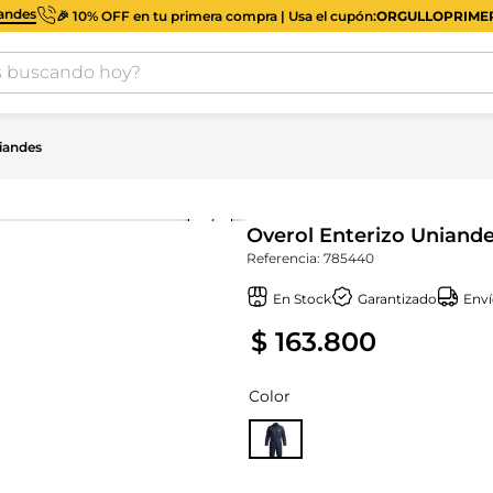
iandes
🎉 10% OFF en tu primera compra | Usa el cupón:
ORGULLOPRIM
buscando hoy?
iandes
Overol Enterizo Uniand
Referencia
:
785440
En Stock
Garantizado
Enví
$
163
.
800
Color