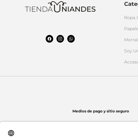
Cate
Ropa 
Papele
Morral
Soy U
Acces
Medios de pago y sitio seguro