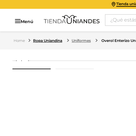
Tienda un
¿Qué estás 
Menú
Ropa Uniandina
Uniformes
Overol Enterizo Un