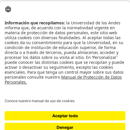
Contacto
Universidad de los Andes | Vigilada Mineducación
Reconocimiento como Universidad: Decreto 1297 del 30 de mayo de 1964.
Reconocimiento personería jurídica: Resolución 28 del 23 de febrero de 1949
Minjusticia.
© - Derechos Reservados: La presente obra, y en general todos sus contenidos,
se encuentran protegidos por las normas internacionales y nacionales
vigentes sobre propiedad Intelectual, por lo tanto su utilización parcial o total,
reproducción, comunicación pública, transformación, distribución, alquiler,
préstamo público e importación, total o parcial, en todo o en parte, en
formato impreso o digital y en cualquier formato conocido o por conocer, se
encuentran prohibidos, y solo serán lícitos en la medida en que se cuente con
la autorización previa y expresa por escrito de la Universidad de los Andes..