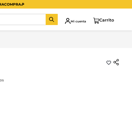
ERACOMPRA
🎉
Mi cuenta
os