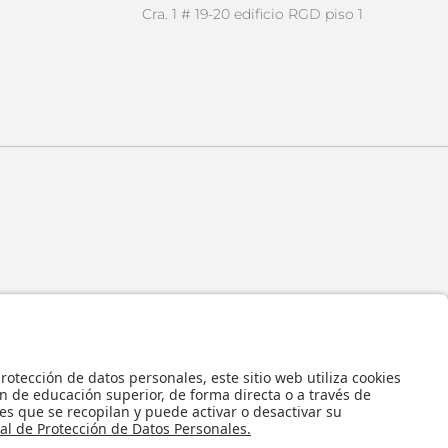
Cra. 1 # 19-20 edificio RGD piso 1
 y en general todos sus contenidos, se encuentran protegidos por las normas
ropiedad Intelectual, por lo tanto su utilización parcial o total, reproducción,
bución, alquiler, préstamo público e importación, total o parcial, en todo o en
alquier formato conocido o por conocer, se encuentran prohibidos, y solo serán