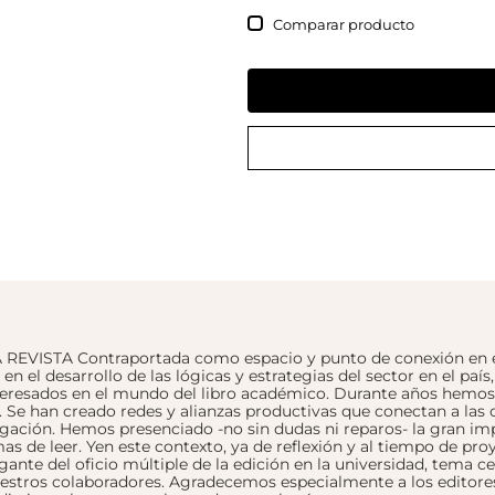
Comparar
TA Contraportada como espacio y punto de conexión en el que
en el desarrollo de las lógicas y estrategias del sector en el país
teresados en el mundo del libro académico. Durante años hemos v
a. Se han creado redes y alianzas productivas que conectan a la
igación. Hemos presenciado -no sin dudas ni reparos- la gran im
mas de leer. Yen este contexto, ya de reflexión y al tiempo de
gante del oficio múltiple de la edición en la universidad, tema c
 nuestros colaboradores. Agradecemos especialmente a los editor