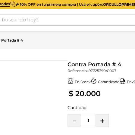
iandes
🎉 10% OFF en tu primera compra | Usa el cupón:
ORGULLOPRIM
buscando hoy?
 Portada # 4
Contra Portada # 4
Referencia
:
9772539041007
En Stock
Garantizado
Enví
$
20
.
000
Cantidad
－
＋