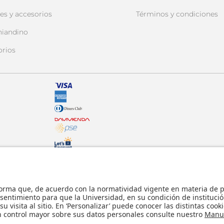
es y accesorios
Términos y condiciones
niandino
orios
© - Derechos Reservados: La presente obra,
internacionales y nacionales vigentes sobre p
usticia.
comunicación pública, transformación, distri
parte, en formato impreso o digital y en cu