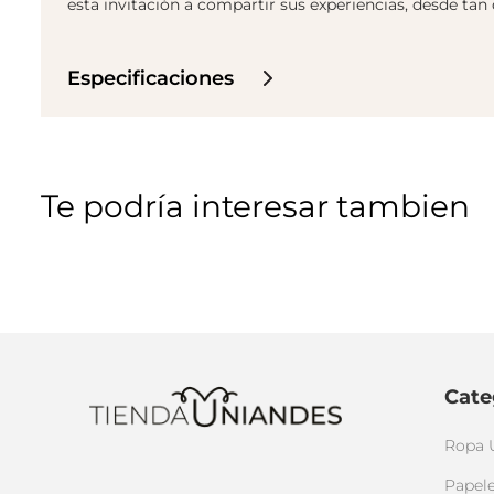
esta invitación a compartir sus experiencias, desde tan 
Especificaciones
Te podría interesar tambien
Cate
Ropa 
Papele